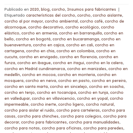
Publicado en
2020
,
blog
,
corcho
,
Insumos para fabricantes
|
Etiquetado
características del corcho
,
corcho
,
corcho aislante
,
corcho al por mayor
,
corcho ambiental
,
corcho café
,
corcho de
alcornoque
,
corcho decorativo
,
corcho ecológico
,
corcho
elástico
,
corcho en armenia
,
corcho en barranquilla
,
corcho en
bello
,
corcho en bogotá
,
corcho en bucaramanga
,
corcho en
buenaventura
,
corcho en cajica
,
corcho en cali
,
corcho en
cartagena
,
corcho en chia
,
corcho en colombia
,
corcho en
cucuta
,
corcho en envigado
,
corcho en florencia
,
corcho en
funza
,
corcho en ibague
,
corcho en itagui
,
corcho en la calera
,
corcho en Madrid cundinamarca
,
corcho en manizales
,
corcho en
medellín
,
corcho en mocoa
,
corcho en monteria
,
corcho en
mosquera
,
corcho en neiva
,
corcho en pasto
,
corcho en pereira
,
corcho en santa marta
,
corcho en sincelejo
,
corcho en soacha
,
corcho en tenjo
,
corcho en tocancipa
,
corcho en tunja
,
corcho
en valledupar
,
corcho en villavicencio
,
corcho en yopal
,
corcho
impermeable
,
corcho inerte
,
corcho ligero
,
corcho natural
,
corcho para aislar el ruido
,
corcho para carteleras
,
corcho para
casas
,
corcho para chinches
,
corcho para colegios
,
corcho para
decorar
,
corcho para fabricantes
,
corcho para manualidades
,
corcho para notas
,
corcho para oficinas
,
corcho para paredes
,