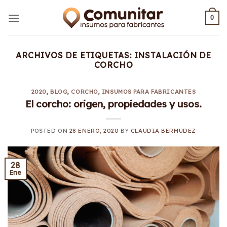
Saltar
al
0
contenido
ARCHIVOS DE ETIQUETAS:
INSTALACIÓN DE
CORCHO
2020
,
BLOG
,
CORCHO
,
INSUMOS PARA FABRICANTES
El corcho: origen, propiedades y usos.
POSTED ON
28 ENERO, 2020
BY
CLAUDIA BERMUDEZ
28
Ene