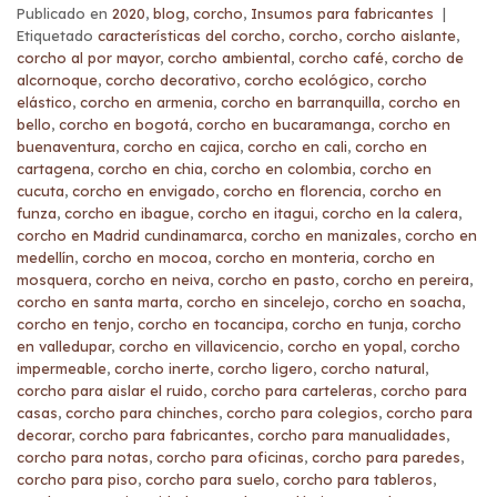
Publicado en
2020
,
blog
,
corcho
,
Insumos para fabricantes
|
Etiquetado
características del corcho
,
corcho
,
corcho aislante
,
corcho al por mayor
,
corcho ambiental
,
corcho café
,
corcho de
alcornoque
,
corcho decorativo
,
corcho ecológico
,
corcho
elástico
,
corcho en armenia
,
corcho en barranquilla
,
corcho en
bello
,
corcho en bogotá
,
corcho en bucaramanga
,
corcho en
buenaventura
,
corcho en cajica
,
corcho en cali
,
corcho en
cartagena
,
corcho en chia
,
corcho en colombia
,
corcho en
cucuta
,
corcho en envigado
,
corcho en florencia
,
corcho en
funza
,
corcho en ibague
,
corcho en itagui
,
corcho en la calera
,
corcho en Madrid cundinamarca
,
corcho en manizales
,
corcho en
medellín
,
corcho en mocoa
,
corcho en monteria
,
corcho en
mosquera
,
corcho en neiva
,
corcho en pasto
,
corcho en pereira
,
corcho en santa marta
,
corcho en sincelejo
,
corcho en soacha
,
corcho en tenjo
,
corcho en tocancipa
,
corcho en tunja
,
corcho
en valledupar
,
corcho en villavicencio
,
corcho en yopal
,
corcho
impermeable
,
corcho inerte
,
corcho ligero
,
corcho natural
,
corcho para aislar el ruido
,
corcho para carteleras
,
corcho para
casas
,
corcho para chinches
,
corcho para colegios
,
corcho para
decorar
,
corcho para fabricantes
,
corcho para manualidades
,
corcho para notas
,
corcho para oficinas
,
corcho para paredes
,
corcho para piso
,
corcho para suelo
,
corcho para tableros
,