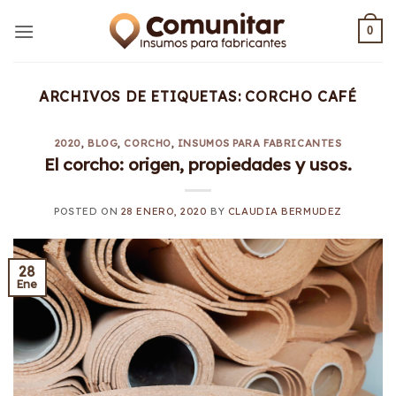
Saltar
al
0
contenido
ARCHIVOS DE ETIQUETAS:
CORCHO CAFÉ
2020
,
BLOG
,
CORCHO
,
INSUMOS PARA FABRICANTES
El corcho: origen, propiedades y usos.
POSTED ON
28 ENERO, 2020
BY
CLAUDIA BERMUDEZ
28
Ene