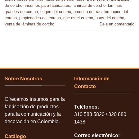
de corcho
,
insumos para fabricantes
,
láminas de corcho
,
láminas
grandes de corcho
,
origen del corcho
,
proceso de transformación del
corcho
,
propiedades del corcho
,
que es el corcho
,
usos del corcho
,
venta de láminas de corcho
Deje un comentario
Sobre Nosotros
Información de
Contacto
Ofrecemos insumos para la
fabricación de productos
Teléfonos:
para la comunicación y la
310 583 5820 / 320 880
decoración en Colombia.
1438
Correo electrónico:
Catálogo