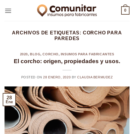
Saltar
0
al
contenido
ARCHIVOS DE ETIQUETAS:
CORCHO PARA
PAREDES
2020
,
BLOG
,
CORCHO
,
INSUMOS PARA FABRICANTES
El corcho: origen, propiedades y usos.
POSTED ON
28 ENERO, 2020
BY
CLAUDIA BERMUDEZ
28
Ene