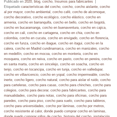
Publicado en
2020
,
blog
,
corcho
,
Insumos para fabricantes
|
Etiquetado
características del corcho
,
corcho
,
corcho aislante
,
corcho
al por mayor
,
corcho ambiental
,
corcho café
,
corcho de alcornoque
,
corcho decorativo
,
corcho ecológico
,
corcho elástico
,
corcho en
armenia
,
corcho en barranquilla
,
corcho en bello
,
corcho en bogotá
,
corcho en bucaramanga
,
corcho en buenaventura
,
corcho en cajica
,
corcho en cali
,
corcho en cartagena
,
corcho en chia
,
corcho en
colombia
,
corcho en cucuta
,
corcho en envigado
,
corcho en florencia
,
corcho en funza
,
corcho en ibague
,
corcho en itagui
,
corcho en la
calera
,
corcho en Madrid cundinamarca
,
corcho en manizales
,
corcho
en medellín
,
corcho en mocoa
,
corcho en monteria
,
corcho en
mosquera
,
corcho en neiva
,
corcho en pasto
,
corcho en pereira
,
corcho
en santa marta
,
corcho en sincelejo
,
corcho en soacha
,
corcho en
tenjo
,
corcho en tocancipa
,
corcho en tunja
,
corcho en valledupar
,
corcho en villavicencio
,
corcho en yopal
,
corcho impermeable
,
corcho
inerte
,
corcho ligero
,
corcho natural
,
corcho para aislar el ruido
,
corcho
para carteleras
,
corcho para casas
,
corcho para chinches
,
corcho para
colegios
,
corcho para decorar
,
corcho para fabricantes
,
corcho para
manualidades
,
corcho para notas
,
corcho para oficinas
,
corcho para
paredes
,
corcho para piso
,
corcho para suelo
,
corcho para tableros
,
corcho para universidades
,
corcho por láminas
,
corcho por metros
,
corcho resistente al calor
,
donde puedo comprar corcho en laminas
,
donde puedo comprar rollos de corcho
,
historia del corcho
,
instalación