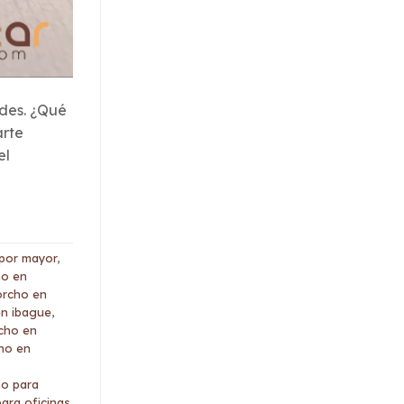
ades. ¿Qué
arte
el
 por mayor
,
ho en
orcho en
en ibague
,
cho en
ho en
ho para
ara oficinas
,