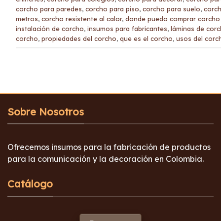
corcho para paredes
,
corcho para piso
,
corcho para suelo
,
corch
metros
,
corcho resistente al calor
,
donde puedo comprar corcho 
instalación de corcho
,
insumos para fabricantes
,
láminas de cor
corcho
,
propiedades del corcho
,
que es el corcho
,
usos del corc
Sobre Nosotros
Ofrecemos insumos para la fabricación de productos
para la comunicación y la decoración en Colombia.
Catálogo