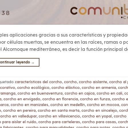
iples aplicaciones gracias a sus características y propied
por células muertas, se encuentra en las raíces, ramas o p
l Alcornoque mediterráneo, es decir la función principal d
ontinuar leyendo
→
iquetado
características del corcho
,
corcho
,
corcho aislante
,
corcho al
corativo
,
corcho ecológico
,
corcho elástico
,
corcho en armenia
,
corc
aramanga
,
corcho en buenaventura
,
corcho en cajica
,
corcho en cali
,
c
a
,
corcho en envigado
,
corcho en florencia
,
corcho en funza
,
corcho 
marca
,
corcho en manizales
,
corcho en medellín
,
corcho en mocoa
,
cor
o
,
corcho en pereira
,
corcho en santa marta
,
corcho en sincelejo
,
corc
corcho en valledupar
,
corcho en villavicencio
,
corcho en yopal
,
corcho
 para aislar el ruido
,
corcho para carteleras
,
corcho para casas
,
corc
a fabricantes
,
corcho para manualidades
,
corcho para notas
,
corcho p