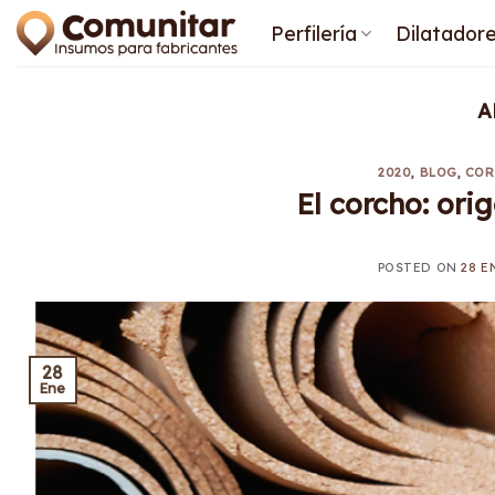
Saltar
Perfilería
Dilatador
al
contenido
A
2020
,
BLOG
,
COR
El corcho: ori
POSTED ON
28 E
28
Ene