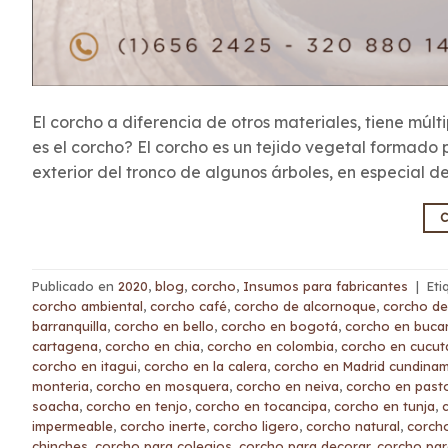
El corcho a diferencia de otros materiales, tiene múlt
es el corcho? El corcho es un tejido vegetal formado 
exterior del tronco de algunos árboles, en especial de
C
Publicado en
2020
,
blog
,
corcho
,
Insumos para fabricantes
|
Et
corcho ambiental
,
corcho café
,
corcho de alcornoque
,
corcho de
barranquilla
,
corcho en bello
,
corcho en bogotá
,
corcho en buc
cartagena
,
corcho en chia
,
corcho en colombia
,
corcho en cucut
corcho en itagui
,
corcho en la calera
,
corcho en Madrid cundina
monteria
,
corcho en mosquera
,
corcho en neiva
,
corcho en past
soacha
,
corcho en tenjo
,
corcho en tocancipa
,
corcho en tunja
,
impermeable
,
corcho inerte
,
corcho ligero
,
corcho natural
,
corcho
chinches
,
corcho para colegios
,
corcho para decorar
,
corcho par