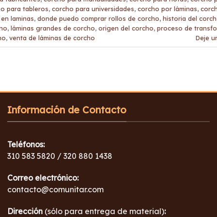
o para tableros
,
corcho para universidades
,
corcho por láminas
,
corc
en laminas
,
donde puedo comprar rollos de corcho
,
historia del corc
cho
,
láminas grandes de corcho
,
origen del corcho
,
proceso de transfo
ho
,
venta de láminas de corcho
Deje u
Información de Contacto
Teléfonos:
310 583 5820 / 320 880 1438
Correo electrónico:
contacto@comunitar.com
Dirección
(sólo para entrega de material)
: