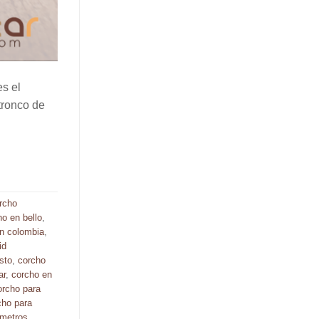
es el
tronco de
rcho
ho en bello
,
n colombia
,
id
sto
,
corcho
ar
,
corcho en
orcho para
cho para
 metros
,