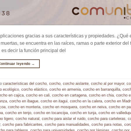
 aplicaciones gracias a sus características y propiedades. ¿Qué 
muertas, se encuentra en las raíces, ramas o parte exterior del 
s decir la función principal del
Continuar leyendo
→
do
características del corcho
,
corcho
,
corcho aislante
,
corcho al por mayor
,
co
o ecológico
,
corcho elástico
,
corcho en armenia
,
corcho en barranquilla
,
corc
rcho en cajica
,
corcho en cali
,
corcho en cartagena
,
corcho en chia
,
corcho e
unza
,
corcho en ibague
,
corcho en itagui
,
corcho en la calera
,
corcho en Madr
coa
,
corcho en monteria
,
corcho en mosquera
,
corcho en neiva
,
corcho en pa
ha
,
corcho en tenjo
,
corcho en tocancipa
,
corcho en tunja
,
corcho en valledup
o ligero
,
corcho natural
,
corcho para aislar el ruido
,
corcho para carteleras
,
c
r
,
corcho para fabricantes
,
corcho para manualidades
,
corcho para notas
,
cor
cho para tableros
,
corcho para universidades
,
corcho por láminas
,
corcho por