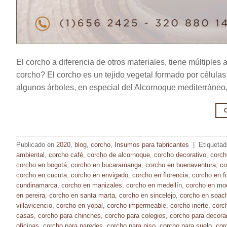
El corcho a diferencia de otros materiales, tiene múltiples
corcho? El corcho es un tejido vegetal formado por células 
algunos árboles, en especial del Alcornoque mediterráneo, e
Publicado en
2020
,
blog
,
corcho
,
Insumos para fabricantes
|
Etiqueta
ambiental
,
corcho café
,
corcho de alcornoque
,
corcho decorativo
,
corch
corcho en bogotá
,
corcho en bucaramanga
,
corcho en buenaventura
,
co
corcho en cucuta
,
corcho en envigado
,
corcho en florencia
,
corcho en f
cundinamarca
,
corcho en manizales
,
corcho en medellín
,
corcho en mo
en pereira
,
corcho en santa marta
,
corcho en sincelejo
,
corcho en soac
villavicencio
,
corcho en yopal
,
corcho impermeable
,
corcho inerte
,
corch
casas
,
corcho para chinches
,
corcho para colegios
,
corcho para decora
oficinas
,
corcho para paredes
,
corcho para piso
,
corcho para suelo
,
cor