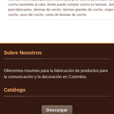
corcho resistente al calor
,
donde puedo comprar corcho en laminas
,
don
para fabricantes
,
láminas de corcho
,
láminas grandes de corcho
,
origen
corcho
,
usos del corcho
,
venta de láminas de corcho
Sobre Nosotros
Ofrecemos insumos para la fabricación de productos para
la comunicación y la decoración en Colombia.
Catálogo
Descargar