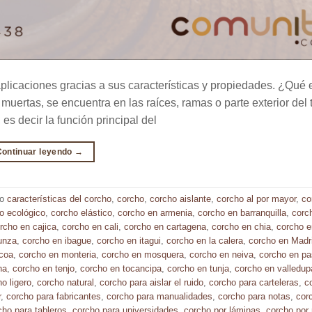
 aplicaciones gracias a sus características y propiedades. ¿Qué 
muertas, se encuentra en las raíces, ramas o parte exterior del 
s decir la función principal del
Continuar leyendo
→
do
características del corcho
,
corcho
,
corcho aislante
,
corcho al por mayor
,
co
o ecológico
,
corcho elástico
,
corcho en armenia
,
corcho en barranquilla
,
corc
rcho en cajica
,
corcho en cali
,
corcho en cartagena
,
corcho en chia
,
corcho e
unza
,
corcho en ibague
,
corcho en itagui
,
corcho en la calera
,
corcho en Madr
coa
,
corcho en monteria
,
corcho en mosquera
,
corcho en neiva
,
corcho en pa
ha
,
corcho en tenjo
,
corcho en tocancipa
,
corcho en tunja
,
corcho en valledup
o ligero
,
corcho natural
,
corcho para aislar el ruido
,
corcho para carteleras
,
c
r
,
corcho para fabricantes
,
corcho para manualidades
,
corcho para notas
,
cor
cho para tableros
,
corcho para universidades
,
corcho por láminas
,
corcho por