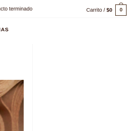
cto terminado
0
Carrito /
$
0
NAS