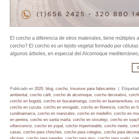
El corcho a diferencia de otros materiales, tiene múltiples
corcho? El corcho es un tejido vegetal formado por células 
algunos árboles, en especial del Alcornoque mediterráneo, e
Publicado en
2020
,
blog
,
corcho
,
Insumos para fabricantes
|
Etiqueta
ambiental
,
corcho café
,
corcho de alcornoque
,
corcho decorativo
,
corch
corcho en bogotá
,
corcho en bucaramanga
,
corcho en buenaventura
,
co
corcho en cucuta
,
corcho en envigado
,
corcho en florencia
,
corcho en f
cundinamarca
,
corcho en manizales
,
corcho en medellín
,
corcho en mo
en pereira
,
corcho en santa marta
,
corcho en sincelejo
,
corcho en soac
villavicencio
,
corcho en yopal
,
corcho impermeable
,
corcho inerte
,
corch
casas
,
corcho para chinches
,
corcho para colegios
,
corcho para decora
oficinas
,
corcho para paredes
,
corcho para piso
,
corcho para suelo
,
cor