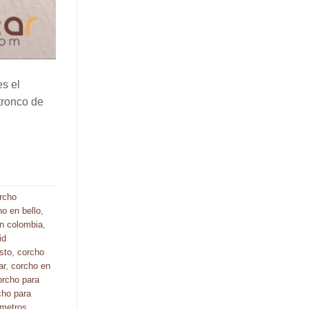
es el
tronco de
rcho
ho en bello
,
n colombia
,
id
sto
,
corcho
ar
,
corcho en
orcho para
cho para
 metros
,