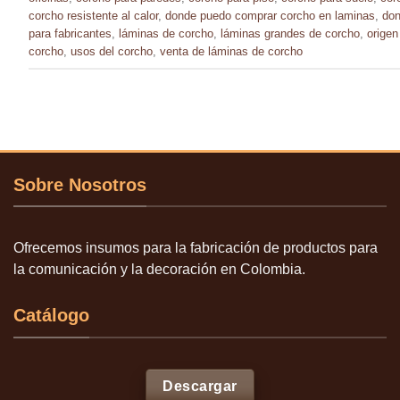
corcho resistente al calor
,
donde puedo comprar corcho en laminas
,
don
para fabricantes
,
láminas de corcho
,
láminas grandes de corcho
,
origen
corcho
,
usos del corcho
,
venta de láminas de corcho
Sobre Nosotros
Ofrecemos insumos para la fabricación de productos para
la comunicación y la decoración en Colombia.
Catálogo
Descargar