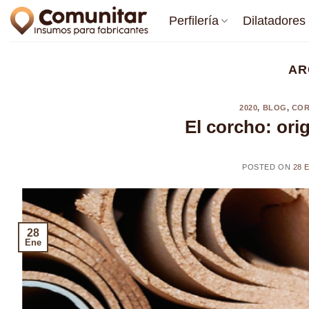
Saltar
Perfilería
Dilatadores
al
contenido
AR
2020
,
BLOG
,
CO
El corcho: ori
POSTED ON
28 
28
Ene