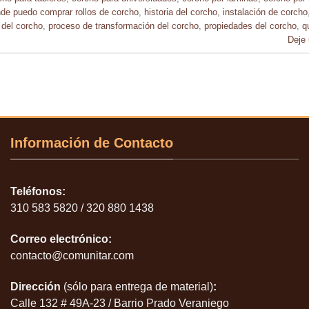
de puedo comprar rollos de corcho
,
historia del corcho
,
instalación de corcho
 del corcho
,
proceso de transformación del corcho
,
propiedades del corcho
,
q
Deje
Información de Contacto
Teléfonos:
310 583 5820 / 320 880 1438
Correo electrónico:
contacto@comunitar.com
Dirección
(sólo para entrega de material)
:
Calle 132 # 49A-23 / Barrio Prado Veraniego