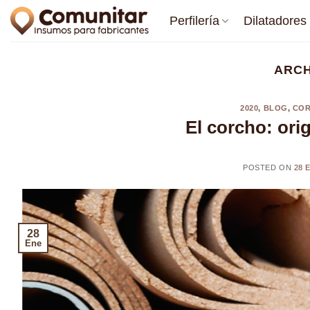
Saltar
Perfilería
Dilatadores
al
contenido
ARCH
2020
,
BLOG
,
CO
El corcho: ori
POSTED ON
28 
28
Ene