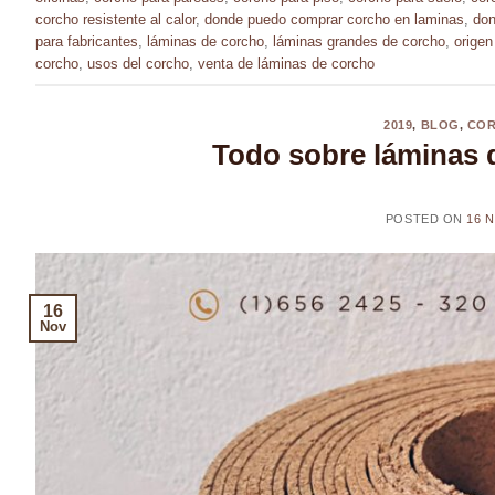
corcho resistente al calor
,
donde puedo comprar corcho en laminas
,
don
para fabricantes
,
láminas de corcho
,
láminas grandes de corcho
,
origen
corcho
,
usos del corcho
,
venta de láminas de corcho
2019
,
BLOG
,
CO
Todo sobre láminas 
POSTED ON
16 
16
Nov