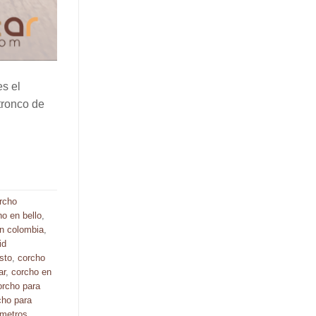
es el
tronco de
rcho
ho en bello
,
n colombia
,
id
sto
,
corcho
ar
,
corcho en
orcho para
cho para
 metros
,