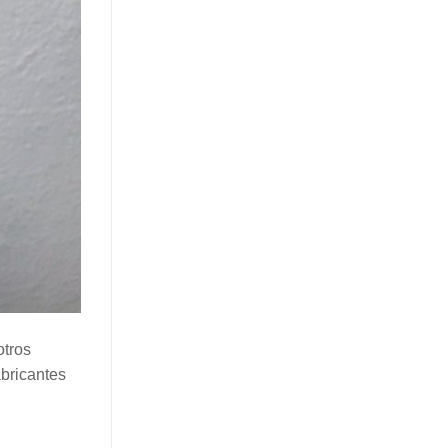
otros
abricantes