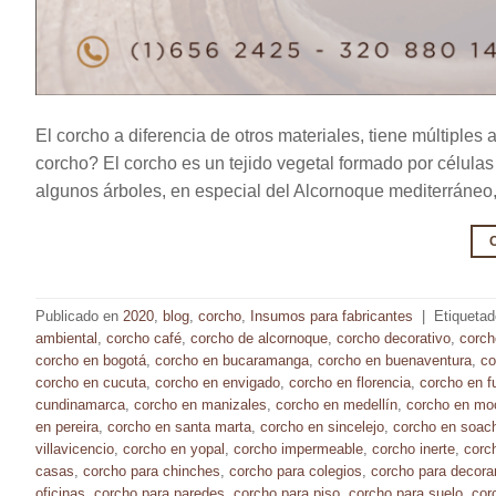
El corcho a diferencia de otros materiales, tiene múltiples
corcho? El corcho es un tejido vegetal formado por células 
algunos árboles, en especial del Alcornoque mediterráneo, e
Publicado en
2020
,
blog
,
corcho
,
Insumos para fabricantes
|
Etiqueta
ambiental
,
corcho café
,
corcho de alcornoque
,
corcho decorativo
,
corch
corcho en bogotá
,
corcho en bucaramanga
,
corcho en buenaventura
,
co
corcho en cucuta
,
corcho en envigado
,
corcho en florencia
,
corcho en f
cundinamarca
,
corcho en manizales
,
corcho en medellín
,
corcho en mo
en pereira
,
corcho en santa marta
,
corcho en sincelejo
,
corcho en soac
villavicencio
,
corcho en yopal
,
corcho impermeable
,
corcho inerte
,
corch
casas
,
corcho para chinches
,
corcho para colegios
,
corcho para decora
oficinas
,
corcho para paredes
,
corcho para piso
,
corcho para suelo
,
cor