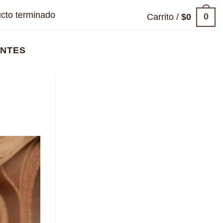
cto terminado
0
Carrito /
$
0
ANTES