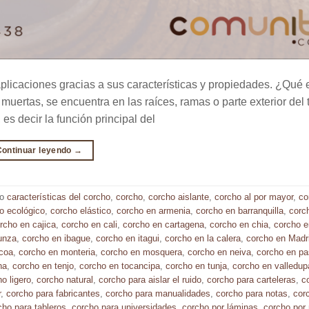
 aplicaciones gracias a sus características y propiedades. ¿Qué 
muertas, se encuentra en las raíces, ramas o parte exterior del 
s decir la función principal del
Continuar leyendo
→
do
características del corcho
,
corcho
,
corcho aislante
,
corcho al por mayor
,
co
o ecológico
,
corcho elástico
,
corcho en armenia
,
corcho en barranquilla
,
corc
rcho en cajica
,
corcho en cali
,
corcho en cartagena
,
corcho en chia
,
corcho e
unza
,
corcho en ibague
,
corcho en itagui
,
corcho en la calera
,
corcho en Madr
coa
,
corcho en monteria
,
corcho en mosquera
,
corcho en neiva
,
corcho en pa
ha
,
corcho en tenjo
,
corcho en tocancipa
,
corcho en tunja
,
corcho en valledup
o ligero
,
corcho natural
,
corcho para aislar el ruido
,
corcho para carteleras
,
c
r
,
corcho para fabricantes
,
corcho para manualidades
,
corcho para notas
,
cor
cho para tableros
,
corcho para universidades
,
corcho por láminas
,
corcho por