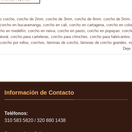
do
corcho
,
corcho de 2mm
,
corcho de 3mm
,
corcho de 4mm
,
corcho de 5mm
corcho en bucaramanga
,
corcho en cali
,
corcho en cartagena
,
corcho en col
cho en medellín
,
corcho en neiva
,
corcho en pasto
,
corcho en popayan
,
corch
tural
,
corcho para carteleras
,
corcho para chinches
,
corcho para fabricantes
,
corcho por rollos
,
corchos
,
láminas de corcho
,
láminas de corcho grandes
,
r
Deje
Información de Contacto
Teléfonos:
310 583 5820 / 320 880 1438