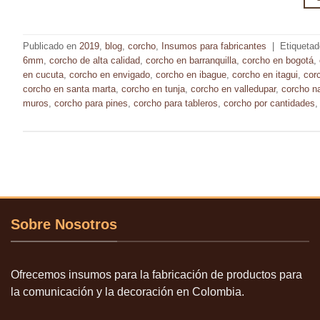
Publicado en
2019
,
blog
,
corcho
,
Insumos para fabricantes
|
Etiqueta
6mm
,
corcho de alta calidad
,
corcho en barranquilla
,
corcho en bogotá
,
en cucuta
,
corcho en envigado
,
corcho en ibague
,
corcho en itagui
,
cor
corcho en santa marta
,
corcho en tunja
,
corcho en valledupar
,
corcho na
muros
,
corcho para pines
,
corcho para tableros
,
corcho por cantidades
Sobre Nosotros
Ofrecemos insumos para la fabricación de productos para
la comunicación y la decoración en Colombia.