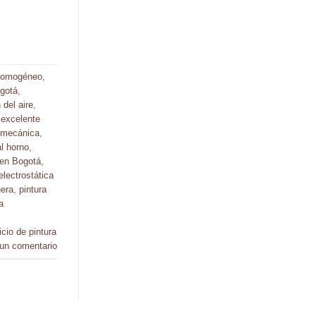
homogéneo
,
gotá
,
del aire
,
,
excelente
lmecánica
,
al horno
,
a en Bogotá
,
electrostática
uera
,
pintura
a
icio de pintura
 un comentario