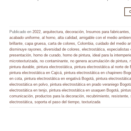
Publicado en
2022
,
arquitectura
,
decoración
,
Insumos para fabricantes
acabado uniforme
,
al horno
,
alta calidad
,
amigable con el medio ambien
brillante
,
capa gruesa
,
carta de colores
,
Colombia
,
cuidado del medio a
disminuye rayones
,
diversidad de colores
,
electrostática
,
especialistas 
presentación
,
horno de curado
,
horno de pintura
,
ideal para la intemperi
microtexturizada
,
no contaminante
,
no genera acumulación de pintura
,
pintura durable
,
pintura electrostática
,
pintura electrostática al norte de
pintura electrostática en Cajicá
,
pintura electrostática en chapinero Bog
en cota
,
pintura electrostática en engativá Bogotá
,
pintura electrostáti
electrostática en polvo
,
pintura electrostática en prado veraniego Bogot
electrostática en tenjo
,
pintura electrostática en usaquen Bogotá
,
pintur
comunicación
,
productos para la decoración
,
recubrimiento
,
resistente
,
electrostática
,
soporta el paso del tiempo
,
texturizada