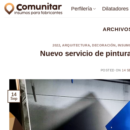
Saltar
Perfilería
Dilatadores
al
contenido
ARCHIVO
2022
,
ARQUITECTURA
,
DECORACIÓN
,
INSUM
Nuevo servicio de pintur
POSTED ON
14 S
14
Sep