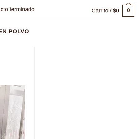
cto terminado
0
Carrito /
$
0
EN POLVO