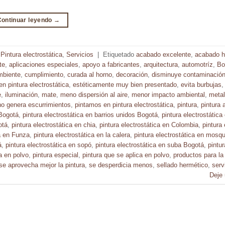
Continuar leyendo
→
,
Pintura electrostática
,
Servicios
|
Etiquetado
acabado excelente
,
acabado 
te
,
aplicaciones especiales
,
apoyo a fabricantes
,
arquitectura
,
automotríz
,
Bo
mbiente
,
cumplimiento
,
curada al horno
,
decoración
,
disminuye contaminación 
en pintura electrostática
,
estéticamente muy bien presentado
,
evita burbujas
e
,
iluminación
,
mate
,
meno dispersión al aire
,
menor impacto ambiental
,
meta
no genera escurrimientos
,
pintamos en pintura electrostática
,
pintura
,
pintura 
 Bogotá
,
pintura electrostática en barrios unidos Bogotá
,
pintura electrostátic
otá
,
pintura electrostática en chia
,
pintura electrostática en Colombia
,
pintura 
ca en Funza
,
pintura electrostática en la calera
,
pintura electrostática en mosq
á
,
pintura electrostática en sopó
,
pintura electrostática en suba Bogotá
,
pintur
a en polvo
,
pintura especial
,
pintura que se aplica en polvo
,
productos para la
se aprovecha mejor la pintura
,
se desperdicia menos
,
sellado hermético
,
serv
Deje