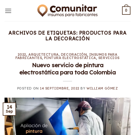
Saltar
al
0
contenido
ARCHIVOS DE ETIQUETAS:
PRODUCTOS PARA
LA DECORACIÓN
2022
,
ARQUITECTURA
,
DECORACIÓN
,
INSUMOS PARA
FABRICANTES
,
PINTURA ELECTROSTÁTICA
,
SERVICIOS
Nuevo servicio de pintura
electrostática para toda Colombia
POSTED ON
14 SEPTIEMBRE, 2022
BY
WILLIAM GÓMEZ
14
Sep