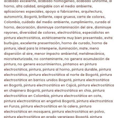
acabado excelente
,
acabado homogéneo
,
acabado uniforme
,
al
horno
,
alta calidad
,
amigable con el medio ambiente
,
aplicaciones especiales
,
apoyo a fabricantes
,
arquitectura
,
automotríz
,
Bogotá
,
brillante
,
capa gruesa
,
carta de colores
,
Colombia
,
cuidado del medio ambiente
,
cumplimiento
,
curada al
horno
,
decoración
,
disminuye contaminación del aire
,
disminuye
rayones
,
diversidad de colores
,
electrostática
,
especialistas en
pintura electrostática
,
estéticamente muy bien presentado
,
evita
burbujas
,
excelente presentación
,
horno de curado
,
horno de
pintura
,
ideal para la intemperie
,
iluminación
,
mate
,
meno
dispersión al aire
,
menor impacto ambiental
,
metalmecánica
,
microtexturizada
,
no contaminante
,
no genera acumulación de
pintura
,
no genera escurrimientos
,
pintamos en pintura
electrostática
,
pintura
,
pintura al horno
,
pintura durable
,
pintura
electrostática
,
pintura electrostática al norte de Bogotá
,
pintura
electrostática en barrios unidos Bogotá
,
pintura electrostática
en Bogotá
,
pintura electrostática en Cajicá
,
pintura electrostática
en chapinero Bogotá
,
pintura electrostática en chia
,
pintura
electrostática en Colombia
,
pintura electrostática en cota
,
pintura electrostática en engativá Bogotá
,
pintura electrostática
en Funza
,
pintura electrostática en la calera
,
pintura
electrostática en mosquera
,
pintura electrostática en polvo
,
pintura electrostática en prado veraniego Bogotá
,
pintura