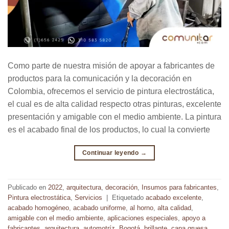
Como parte de nuestra misión de apoyar a fabricantes de
productos para la comunicación y la decoración en
Colombia, ofrecemos el servicio de pintura electrostática,
el cual es de alta calidad respecto otras pinturas, excelente
presentación y amigable con el medio ambiente. La pintura
es el acabado final de los productos, lo cual la convierte
Continuar leyendo
→
Publicado en
2022
,
arquitectura
,
decoración
,
Insumos para fabricantes
,
Pintura electrostática
,
Servicios
|
Etiquetado
acabado excelente
,
acabado homogéneo
,
acabado uniforme
,
al horno
,
alta calidad
,
amigable con el medio ambiente
,
aplicaciones especiales
,
apoyo a
fabricantes
,
arquitectura
,
automotríz
,
Bogotá
,
brillante
,
capa gruesa
,