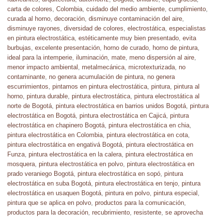
carta de colores
,
Colombia
,
cuidado del medio ambiente
,
cumplimiento
,
curada al horno
,
decoración
,
disminuye contaminación del aire
,
disminuye rayones
,
diversidad de colores
,
electrostática
,
especialistas
en pintura electrostática
,
estéticamente muy bien presentado
,
evita
burbujas
,
excelente presentación
,
horno de curado
,
horno de pintura
,
ideal para la intemperie
,
iluminación
,
mate
,
meno dispersión al aire
,
menor impacto ambiental
,
metalmecánica
,
microtexturizada
,
no
contaminante
,
no genera acumulación de pintura
,
no genera
escurrimientos
,
pintamos en pintura electrostática
,
pintura
,
pintura al
horno
,
pintura durable
,
pintura electrostática
,
pintura electrostática al
norte de Bogotá
,
pintura electrostática en barrios unidos Bogotá
,
pintura
electrostática en Bogotá
,
pintura electrostática en Cajicá
,
pintura
electrostática en chapinero Bogotá
,
pintura electrostática en chia
,
pintura electrostática en Colombia
,
pintura electrostática en cota
,
pintura electrostática en engativá Bogotá
,
pintura electrostática en
Funza
,
pintura electrostática en la calera
,
pintura electrostática en
mosquera
,
pintura electrostática en polvo
,
pintura electrostática en
prado veraniego Bogotá
,
pintura electrostática en sopó
,
pintura
electrostática en suba Bogotá
,
pintura electrostática en tenjo
,
pintura
electrostática en usaquen Bogotá
,
pintura en polvo
,
pintura especial
,
pintura que se aplica en polvo
,
productos para la comunicación
,
productos para la decoración
,
recubrimiento
,
resistente
,
se aprovecha