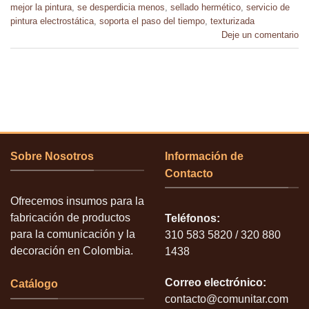
mejor la pintura
,
se desperdicia menos
,
sellado hermético
,
servicio de
pintura electrostática
,
soporta el paso del tiempo
,
texturizada
Deje un comentario
Sobre Nosotros
Información de
Contacto
Ofrecemos insumos para la
fabricación de productos
Teléfonos:
para la comunicación y la
310 583 5820 / 320 880
decoración en Colombia.
1438
Correo electrónico:
Catálogo
contacto@comunitar.com