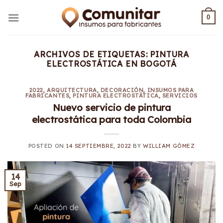
Saltar
al
0
contenido
ARCHIVOS DE ETIQUETAS:
PINTURA
ELECTROSTÁTICA EN BOGOTÁ
2022
,
ARQUITECTURA
,
DECORACIÓN
,
INSUMOS PARA
FABRICANTES
,
PINTURA ELECTROSTÁTICA
,
SERVICIOS
Nuevo servicio de pintura
electrostática para toda Colombia
POSTED ON
14 SEPTIEMBRE, 2022
BY
WILLIAM GÓMEZ
14
Sep