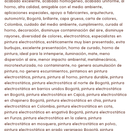
acabado excelente
,
acabado homogéneo
,
acabado uniforme
,
al
horno
,
alta calidad
,
amigable con el medio ambiente
,
aplicaciones especiales
,
apoyo a fabricantes
,
arquitectura
,
automotríz
,
Bogotá
,
brillante
,
capa gruesa
,
carta de colores
,
Colombia
,
cuidado del medio ambiente
,
cumplimiento
,
curada al
horno
,
decoración
,
disminuye contaminación del aire
,
disminuye
rayones
,
diversidad de colores
,
electrostática
,
especialistas en
pintura electrostática
,
estéticamente muy bien presentado
,
evita
burbujas
,
excelente presentación
,
horno de curado
,
horno de
pintura
,
ideal para la intemperie
,
iluminación
,
mate
,
meno
dispersión al aire
,
menor impacto ambiental
,
metalmecánica
,
microtexturizada
,
no contaminante
,
no genera acumulación de
pintura
,
no genera escurrimientos
,
pintamos en pintura
electrostática
,
pintura
,
pintura al horno
,
pintura durable
,
pintura
electrostática
,
pintura electrostática al norte de Bogotá
,
pintura
electrostática en barrios unidos Bogotá
,
pintura electrostática
en Bogotá
,
pintura electrostática en Cajicá
,
pintura electrostática
en chapinero Bogotá
,
pintura electrostática en chia
,
pintura
electrostática en Colombia
,
pintura electrostática en cota
,
pintura electrostática en engativá Bogotá
,
pintura electrostática
en Funza
,
pintura electrostática en la calera
,
pintura
electrostática en mosquera
,
pintura electrostática en polvo
,
pintura electrostática en prado veraniego Bogotá
,
pintura