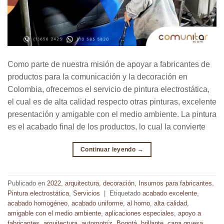
Como parte de nuestra misión de apoyar a fabricantes de
productos para la comunicación y la decoración en
Colombia, ofrecemos el servicio de pintura electrostática,
el cual es de alta calidad respecto otras pinturas, excelente
presentación y amigable con el medio ambiente. La pintura
es el acabado final de los productos, lo cual la convierte
Continuar leyendo
→
Publicado en
2022
,
arquitectura
,
decoración
,
Insumos para fabricantes
,
Pintura electrostática
,
Servicios
|
Etiquetado
acabado excelente
,
acabado homogéneo
,
acabado uniforme
,
al horno
,
alta calidad
,
amigable con el medio ambiente
,
aplicaciones especiales
,
apoyo a
fabricantes
,
arquitectura
,
automotríz
,
Bogotá
,
brillante
,
capa gruesa
,