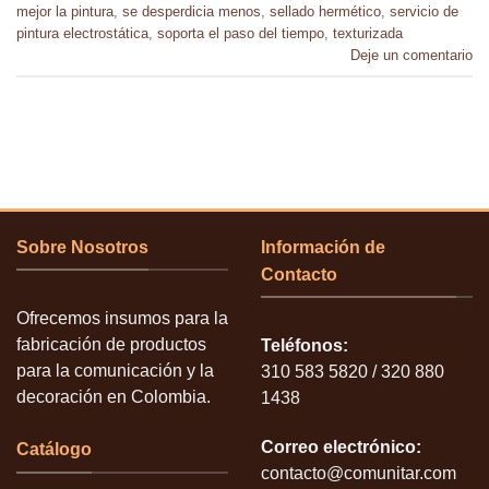
mejor la pintura
,
se desperdicia menos
,
sellado hermético
,
servicio de
pintura electrostática
,
soporta el paso del tiempo
,
texturizada
Deje un comentario
Sobre Nosotros
Información de
Contacto
Ofrecemos insumos para la
fabricación de productos
Teléfonos:
para la comunicación y la
310 583 5820 / 320 880
decoración en Colombia.
1438
Correo electrónico:
Catálogo
contacto@comunitar.com