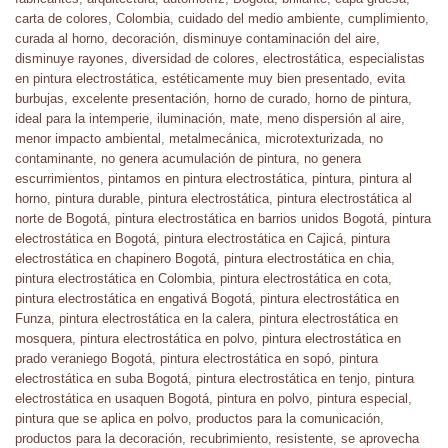
carta de colores
,
Colombia
,
cuidado del medio ambiente
,
cumplimiento
,
curada al horno
,
decoración
,
disminuye contaminación del aire
,
disminuye rayones
,
diversidad de colores
,
electrostática
,
especialistas
en pintura electrostática
,
estéticamente muy bien presentado
,
evita
burbujas
,
excelente presentación
,
horno de curado
,
horno de pintura
,
ideal para la intemperie
,
iluminación
,
mate
,
meno dispersión al aire
,
menor impacto ambiental
,
metalmecánica
,
microtexturizada
,
no
contaminante
,
no genera acumulación de pintura
,
no genera
escurrimientos
,
pintamos en pintura electrostática
,
pintura
,
pintura al
horno
,
pintura durable
,
pintura electrostática
,
pintura electrostática al
norte de Bogotá
,
pintura electrostática en barrios unidos Bogotá
,
pintura
electrostática en Bogotá
,
pintura electrostática en Cajicá
,
pintura
electrostática en chapinero Bogotá
,
pintura electrostática en chia
,
pintura electrostática en Colombia
,
pintura electrostática en cota
,
pintura electrostática en engativá Bogotá
,
pintura electrostática en
Funza
,
pintura electrostática en la calera
,
pintura electrostática en
mosquera
,
pintura electrostática en polvo
,
pintura electrostática en
prado veraniego Bogotá
,
pintura electrostática en sopó
,
pintura
electrostática en suba Bogotá
,
pintura electrostática en tenjo
,
pintura
electrostática en usaquen Bogotá
,
pintura en polvo
,
pintura especial
,
pintura que se aplica en polvo
,
productos para la comunicación
,
productos para la decoración
,
recubrimiento
,
resistente
,
se aprovecha