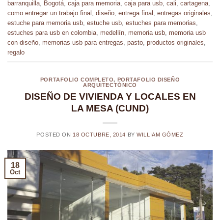
barranquilla
,
Bogotá
,
caja para memoria
,
caja para usb
,
cali
,
cartagena
,
como entregar un trabajo final
,
diseño
,
entrega final
,
entregas originales
,
estuche para memoria usb
,
estuche usb
,
estuches para memorias
,
estuches para usb en colombia
,
medellín
,
memoria usb
,
memoria usb
con diseño
,
memorias usb para entregas
,
pasto
,
productos originales
,
regalo
PORTAFOLIO COMPLETO
,
PORTAFOLIO DISEÑO
ARQUITECTÓNICO
DISEÑO DE VIVIENDA Y LOCALES EN
LA MESA (CUND)
POSTED ON
18 OCTUBRE, 2014
BY
WILLIAM GÓMEZ
18
Oct