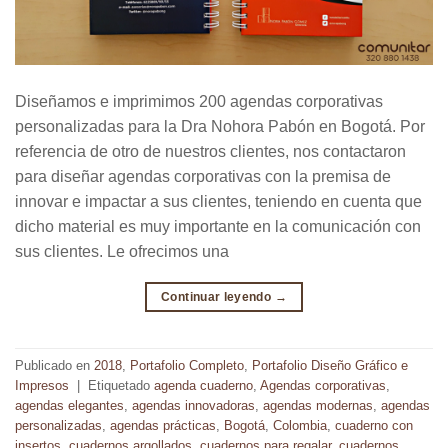
Diseñamos e imprimimos 200 agendas corporativas
personalizadas para la Dra Nohora Pabón en Bogotá. Por
referencia de otro de nuestros clientes, nos contactaron
para diseñar agendas corporativas con la premisa de
innovar e impactar a sus clientes, teniendo en cuenta que
dicho material es muy importante en la comunicación con
sus clientes. Le ofrecimos una
Continuar leyendo
→
Publicado en
2018
,
Portafolio Completo
,
Portafolio Diseño Gráfico e
Impresos
|
Etiquetado
agenda cuaderno
,
Agendas corporativas
,
agendas elegantes
,
agendas innovadoras
,
agendas modernas
,
agendas
personalizadas
,
agendas prácticas
,
Bogotá
,
Colombia
,
cuaderno con
insertos
,
cuadernos argollados
,
cuadernos para regalar
,
cuadernos