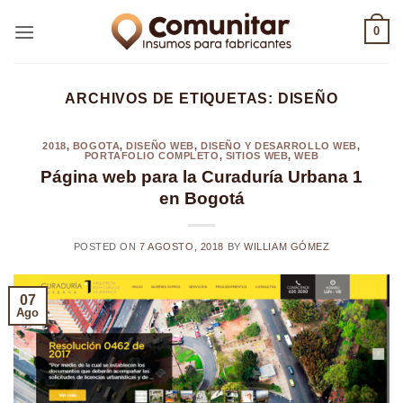
Saltar
0
al
contenido
ARCHIVOS DE ETIQUETAS:
DISEÑO
2018
,
BOGOTA
,
DISEÑO WEB
,
DISEÑO Y DESARROLLO WEB
,
PORTAFOLIO COMPLETO
,
SITIOS WEB
,
WEB
Página web para la Curaduría Urbana 1
en Bogotá
POSTED ON
7 AGOSTO, 2018
BY
WILLIAM GÓMEZ
07
Ago