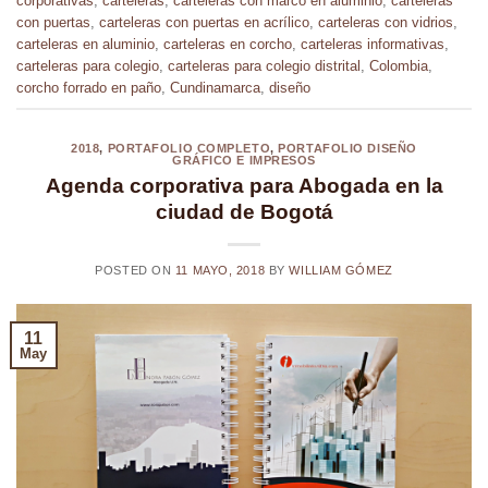
corporativas
,
carteleras
,
carteleras con marco en aluminio
,
carteleras
con puertas
,
carteleras con puertas en acrílico
,
carteleras con vidrios
,
carteleras en aluminio
,
carteleras en corcho
,
carteleras informativas
,
carteleras para colegio
,
carteleras para colegio distrital
,
Colombia
,
corcho forrado en paño
,
Cundinamarca
,
diseño
2018
,
PORTAFOLIO COMPLETO
,
PORTAFOLIO DISEÑO
GRÁFICO E IMPRESOS
Agenda corporativa para Abogada en la
ciudad de Bogotá
POSTED ON
11 MAYO, 2018
BY
WILLIAM GÓMEZ
11
May