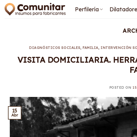
Saltar
Perfilería
Dilatador
al
contenido
ARC
DIAGNÓSTICOS SOCIALES
,
FAMILIA
,
INTERVENCIÓN S
VISITA DOMICILIARIA. HER
F
POSTED ON
15
15
Abr