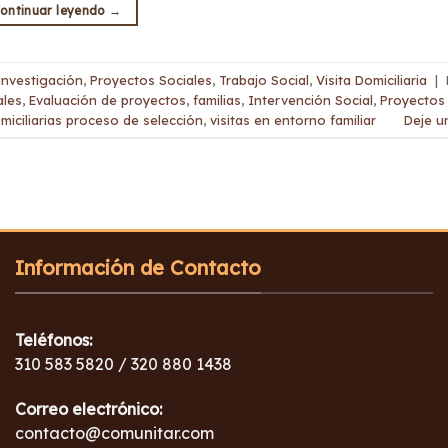
ontinuar leyendo
→
investigación
,
Proyectos Sociales
,
Trabajo Social
,
Visita Domiciliaria
|
ales
,
Evaluación de proyectos
,
familias
,
Intervención Social
,
Proyectos 
omiciliarias proceso de selección
,
visitas en entorno familiar
Deje u
Información de Contacto
Teléfonos:
310 583 5820 / 320 880 1438
Correo electrónico:
contacto@comunitar.com