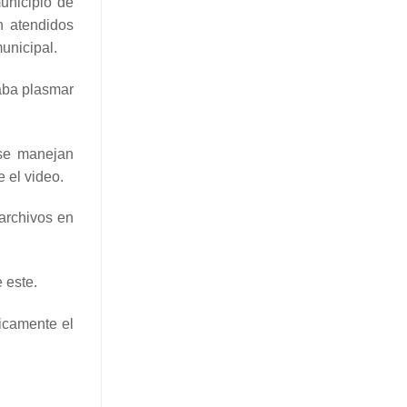
unicipio de
n atendidos
unicipal.
taba plasmar
 se manejan
 el video.
 archivos en
 este.
licamente el