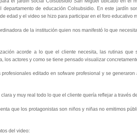
 para el jardín social Colsubsidio San Miguel ubicado en el m
 del departamento de educación Colsubsidio. En este jardín so
e edad y el video se hizo para participar en el foro educativo m
rdinadora de la institución quien nos manifestó lo que necesi
ización acorde a lo que el cliente necesita, las rutinas que
ta, los actores y como se tiene pensado visualizar concretamente
s profesionales editado en sofware profesional y se generaron
ra y muy real todo lo que el cliente quería reflejar a través de
uenta que los protagonistas son niños y niñas no emitimos púb
os del video: