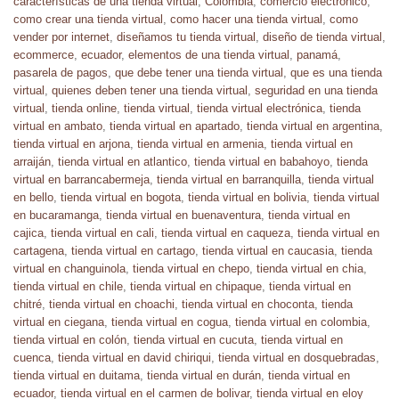
características de una tienda virtual
,
Colombia
,
comercio electrónico
,
como crear una tienda virtual
,
como hacer una tienda virtual
,
como
vender por internet
,
diseñamos tu tienda virtual
,
diseño de tienda virtual
,
ecommerce
,
ecuador
,
elementos de una tienda virtual
,
panamá
,
pasarela de pagos
,
que debe tener una tienda virtual
,
que es una tienda
virtual
,
quienes deben tener una tienda virtual
,
seguridad en una tienda
virtual
,
tienda online
,
tienda virtual
,
tienda virtual electrónica
,
tienda
virtual en ambato
,
tienda virtual en apartado
,
tienda virtual en argentina
,
tienda virtual en arjona
,
tienda virtual en armenia
,
tienda virtual en
arraiján
,
tienda virtual en atlantico
,
tienda virtual en babahoyo
,
tienda
virtual en barrancabermeja
,
tienda virtual en barranquilla
,
tienda virtual
en bello
,
tienda virtual en bogota
,
tienda virtual en bolivia
,
tienda virtual
en bucaramanga
,
tienda virtual en buenaventura
,
tienda virtual en
cajica
,
tienda virtual en cali
,
tienda virtual en caqueza
,
tienda virtual en
cartagena
,
tienda virtual en cartago
,
tienda virtual en caucasia
,
tienda
virtual en changuinola
,
tienda virtual en chepo
,
tienda virtual en chia
,
tienda virtual en chile
,
tienda virtual en chipaque
,
tienda virtual en
chitré
,
tienda virtual en choachi
,
tienda virtual en choconta
,
tienda
virtual en ciegana
,
tienda virtual en cogua
,
tienda virtual en colombia
,
tienda virtual en colón
,
tienda virtual en cucuta
,
tienda virtual en
cuenca
,
tienda virtual en david chiriqui
,
tienda virtual en dosquebradas
,
tienda virtual en duitama
,
tienda virtual en durán
,
tienda virtual en
ecuador
,
tienda virtual en el carmen de bolivar
,
tienda virtual en eloy