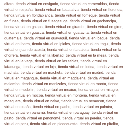
alfaro
,
tienda virtual en envigado
,
tienda virtual en esmeraldas
,
tienda
virtual en españa
,
tienda virtual en facatativa
,
tienda virtual en florencia
,
tienda virtual en floridablanca
,
tienda virtual en fomeque
,
tienda virtual
en funza
,
tienda virtual en fusagasuga
,
tienda virtual en gachancipa
,
tienda virtual en galapa
,
tienda virtual en girardot
,
tienda virtual en giron
,
tienda virtual en guasca
,
tienda virtual en guatavita
,
tienda virtual en
guatemala
,
tienda virtual en guayaquil
,
tienda virtual en ibague
,
tienda
virtual en ibarra
,
tienda virtual en ipiales
,
tienda virtual en itagui
,
tienda
virtual en juan de acosta
,
tienda virtual en la calera
,
tienda virtual en la
chorrera
,
tienda virtual en la libertad
,
tienda virtual en la mesa
,
tienda
virtual en la vega
,
tienda virtual en las tablas
,
tienda virtual en
latacunga
,
tienda virtual en loja
,
tienda virtual en lorica
,
tienda virtual en
machala
,
tienda virtual en macheta
,
tienda virtual en madrid
,
tienda
virtual en magangue
,
tienda virtual en magdalena
,
tienda virtual en
malambo
,
tienda virtual en manizales
,
tienda virtual en manta
,
tienda
virtual en medellin
,
tienda virtual en mexico
,
tienda virtual en milagro
,
tienda virtual en mocoa
,
tienda virtual en monteria
,
tienda virtual en
mosquera
,
tienda virtual en neiva
,
tienda virtual en nemocon
,
tienda
virtual en ocaña
,
tienda virtual en pacho
,
tienda virtual en palmira
,
tienda virtual en panamá
,
tienda virtual en paraguay
,
tienda virtual en
pasto
,
tienda virtual en penonomé
,
tienda virtual en pereira
,
tienda
virtual en peru
,
tienda virtual en piedecuesta
,
tienda virtual en pitalito
,