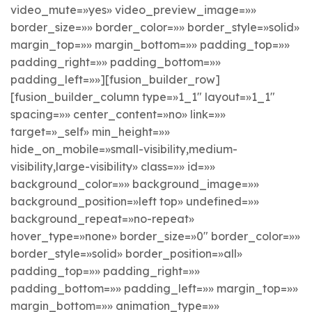
video_mute=»yes» video_preview_image=»»
border_size=»» border_color=»» border_style=»solid»
margin_top=»» margin_bottom=»» padding_top=»»
padding_right=»» padding_bottom=»»
padding_left=»»][fusion_builder_row]
[fusion_builder_column type=»1_1″ layout=»1_1″
spacing=»» center_content=»no» link=»»
target=»_self» min_height=»»
hide_on_mobile=»small-visibility,medium-
visibility,large-visibility» class=»» id=»»
background_color=»» background_image=»»
background_position=»left top» undefined=»»
background_repeat=»no-repeat»
hover_type=»none» border_size=»0″ border_color=»»
border_style=»solid» border_position=»all»
padding_top=»» padding_right=»»
padding_bottom=»» padding_left=»» margin_top=»»
margin_bottom=»» animation_type=»»