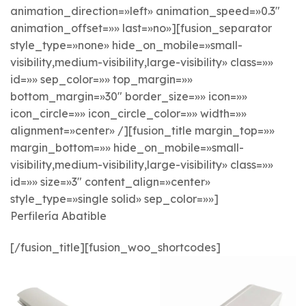
animation_direction=»left» animation_speed=»0.3″
animation_offset=»» last=»no»][fusion_separator
style_type=»none» hide_on_mobile=»small-
visibility,medium-visibility,large-visibility» class=»»
id=»» sep_color=»» top_margin=»»
bottom_margin=»30″ border_size=»» icon=»»
icon_circle=»» icon_circle_color=»» width=»»
alignment=»center» /][fusion_title margin_top=»»
margin_bottom=»» hide_on_mobile=»small-
visibility,medium-visibility,large-visibility» class=»»
id=»» size=»3″ content_align=»center»
style_type=»single solid» sep_color=»»]
Perfilería Abatible
[/fusion_title][fusion_woo_shortcodes]