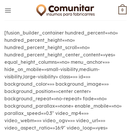
Saltar
al
0
contenido
[fusion_builder_container hundred_percent=»no»
hundred_percent_height=»no»
hundred_percent_height_scroll=»no»
hundred_percent_height_center_content=»yes»
equal_height_columns=»no» menu_anchor=»»
hide_on_mobile=»small-visibility,medium-
visibility,large-visibility» class=»» id=»»
background_color=»» background_image=»»
background_position=»center center»
background_repeat=»no-repeat» fade=»no»
background_parallax=»none» enable_mobile=»no»
parallax_speed=»0.3″ video_mp4=»»
video_webm=»» video_ogv=»» video_url=»»
video_aspect_ratio=»16:9″ video_loop=»yes»